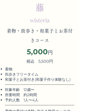
​藤
wisteria
​着物・街歩き・和菓子とお茶付
きコース
5,000
円
税込 5,500円
着物
​街歩きフリータイム​
和菓子とお茶付き(和菓子作り体験なし)
​対象年齢 12歳〜
​所要時間 約2時間
予約人数 1人〜4人