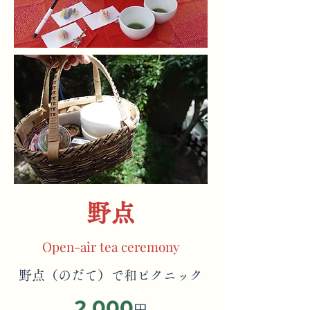
野点
Open-air tea ceremony
野点（のだて）で和ピクニック
2,000