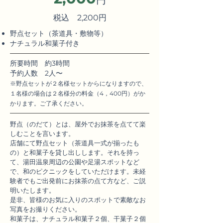
円
税込 2,200円
野点セット（茶道具・敷物等）
ナチュラル和菓子付き
​所要時間 約3時間
予約人数 2人〜
※野点セットが２名様セットからになりますので、
１名様の場合は２名様分の料金（4，400円）がか
かります。ご了承ください。
野点（のだて）とは、屋外でお抹茶を点てて楽
しむことを言います。
店舗にて野点セット（茶道具一式が揃ったも
の）と和菓子を貸し出しします。それを持っ
て、湯田温泉周辺の公園や足湯スポットなど
で、和のピクニックをしていただけます。未経
験者でもご出発前にお抹茶の点て方など、ご説
明いたします。
是非、皆様のお気に入りのスポットで素敵なお
写真をお撮りください。
和菓子は、ナチュラル和菓子２個、干菓子２個