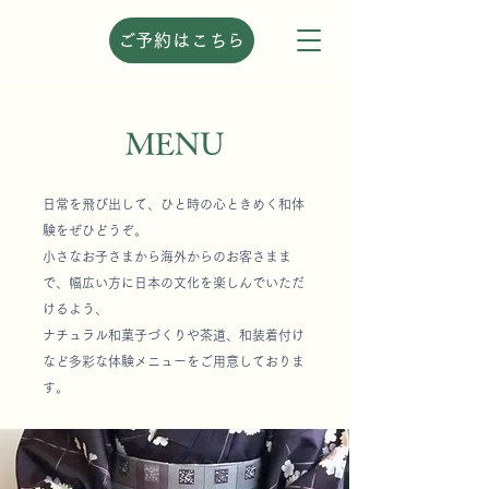
ご予約はこちら
MENU
日常を飛び出して、ひと時の心ときめく和体
験をぜひどうぞ。
小さなお子さまから海外からのお客さまま
で、幅広い方に日本の文化を楽しんでいただ
けるよう、
ナチュラル和菓子づくりや茶道、和装着付け
など多彩な体験メニューをご用意しておりま
す。